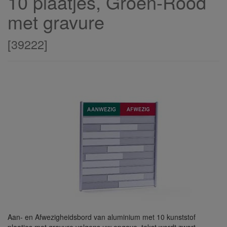
10 plaatjes, Groen-Rood
met gravure
[
39222
]
Aan- en Afwezigheidsbord van aluminium met 10 kunststof