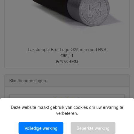
Lakstempel Brut Logo Ø25 mm rond RVS
€95,11
(€78,60 excl.)
Klantbeoordelingen
8626 beoordelingen
Deze website maakt gebruik van cookies om uw ervaring te
verbeteren.
Bekijk alle beoordelingen
Martyna
Volledige werking
Beperkte werking
quick response, good advice, fast and solid