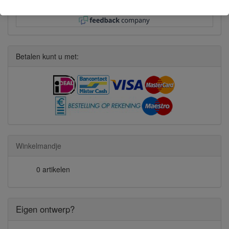
execution!
Betalen kunt u met:
Winkelmandje
0 artikelen
Eigen ontwerp?