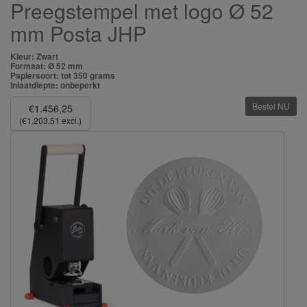
Preegstempel met logo Ø 52
mm Posta JHP
Kleur: Zwart
Formaat: Ø 52 mm
Papiersoort: tot 350 grams
Inlaatdiepte: onbeperkt
Bestel NU
€1.456,25
(€1.203,51 excl.)