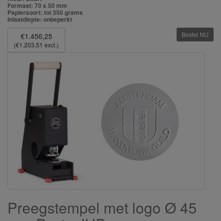
Formaat: 70 x 50 mm
Papiersoort: tot 350 grams
Inlaatdiepte: onbeperkt
Bestel NU
€1.456,25
(€1.203,51 excl.)
Preegstempel met logo Ø 45