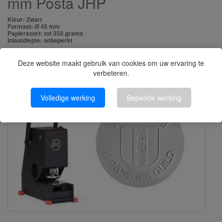
mm Posta JHP
Kleur: Zwart
Formaat: Ø 45 mm
Papiersoort: tot 350 grams
Inlaatdiepte: onbeperkt
Bestel NU
€1.456,25
Deze website maakt gebruik van cookies om uw ervaring te
(€1.203,51 excl.)
verbeteren.
Volledige werking
Beperkte werking