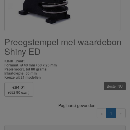
Preegstempel met waardebon
Shiny ED
Kleur: Zwart
Formaat: Ø 40 mm / 50 x 25 mm
Papiersoort: tot 80 grams
Inlaatdiepte: 50 mm
Keuze uit 21 modellen
Bestel NU
€64,01
(€52,90 excl.)
Pagina(s) gevonden:
(current)
«
1
»