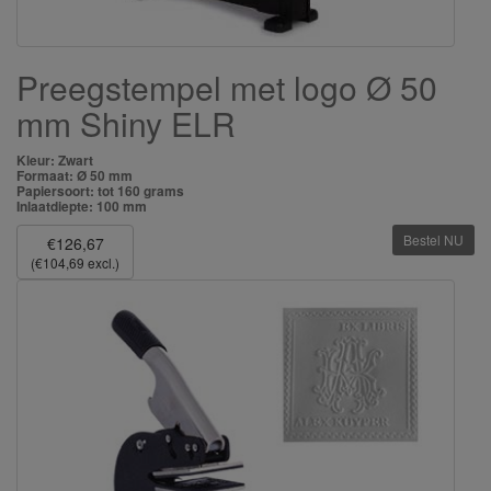
Preegstempel met logo Ø 50
mm Shiny ELR
Kleur: Zwart
Formaat: Ø 50 mm
Papiersoort: tot 160 grams
Inlaatdiepte: 100 mm
Bestel NU
€126,67
(€104,69 excl.)