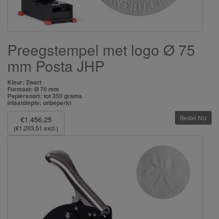
Preegstempel met logo Ø 75
mm Posta JHP
Kleur: Zwart
Formaat: Ø 70 mm
Papiersoort: tot 350 grams
Inlaatdiepte: onbeperkt
Bestel NU
€1.456,25
(€1.203,51 excl.)