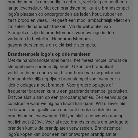
brandstempel is eenvoudig in gebruik, veelzijdig en heeft een
lange levensduur. Met een brandstempel kunt u brandstempel
logo’s plaatsen op ondergronden als leder, hout, rubber en
zelfs brood en vlees. Het geeft een mooi ambachtelijk effect en
zal zeker de aandacht trekken. Via de webwinkel van
Stempels.nl zijn de brandstempels voor uw logo in drie
varianten te bestellen. Handbrandstempels,
gasbranderstempels en elektrische stempels.
Brandstempels logo’s
op drie manieren
Met de handbrandstempel bent u het meest mobiel omdat de
stempel geen snoer nodig heeft. U kunt de brandplaat
verhitten in een open vuur, bijvoorbeeld van uw gasfornuis.
Een aantrekkelijk geprijsde brandstempel voor wanneer u
kleine oplages moet branden. Voor grotere oplages of
frequenter branden kunt u een gasbranderstempel gebruiken.
Dit type sluit u aan op een (propaan)gasfles. Een eenvoudige
constructie waar weinig aan kapot kan gaan. Wilt u liever niet
in de weer met gasflessen dan kunt u ook de elektrische
brandstempel overwegen. Dit type sluit u eenvoudig aan op
het lichtnet (230v). Voor al deze brandstempels om uw logo te
branden kunt u de brandplaten verwisselen. Brandstempel
logo’s kopen kan door een zelf ontworpen brandplaat te