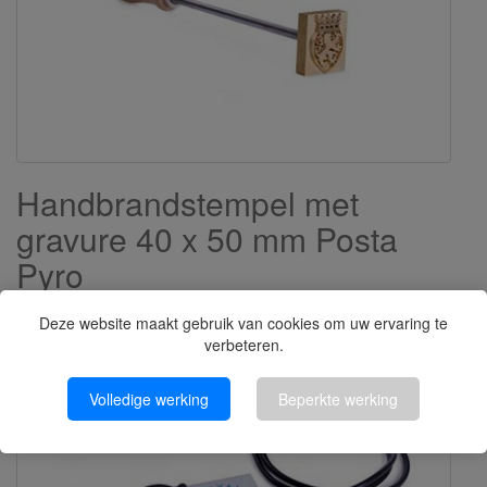
Handbrandstempel met
gravure 40 x 50 mm Posta
Pyro
Bestel NU
€100,10
Deze website maakt gebruik van cookies om uw ervaring te
(€82,73 excl.)
verbeteren.
Volledige werking
Beperkte werking