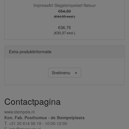
ImpressArt Slagstempelset Natuur
€54,39
(€44,95 excl.)
€36,75
(€30,37 excl.)
Extra produktinformatie
Snelmenu
Contactpagina
www.stempels.nl
Kon. Fab. Posthumus - de Stempelplaats
T. +31 20 614 56 19 - 10:00-12:00
E. info@stempels.nl