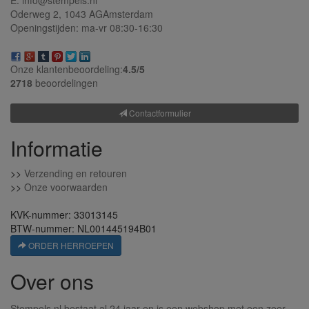
Oderweg 2,
1043 AG
Amsterdam
Openingstijden: ma-vr 08:30-16:30
Onze klantenbeoordeling:
4.5/
5
2718
beoordelingen
Contactformulier
Informatie
>>
Verzending en retouren
>>
Onze voorwaarden
KVK-nummer: 33013145
BTW-nummer: NL001445194B01
ORDER HERROEPEN
Over ons
Stempels.nl bestaat al 24 jaar en is een webshop met een zeer