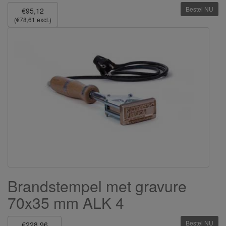
Bestel NU
€95,12
(€78,61 excl.)
Brandstempel met gravure
70x35 mm ALK 4
Bestel NU
€228,96