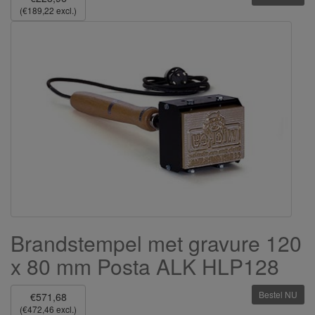
(€189,22 excl.)
Brandstempel met gravure 120
x 80 mm Posta ALK HLP128
Bestel NU
€571,68
(€472,46 excl.)