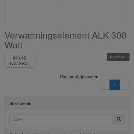
Verwarmingselement ALK 300
Watt
Bestel NU
€40,15
(€33,18 excl.)
Pagina(s) gevonden:
(current)
«
1
»
Snelzoeken