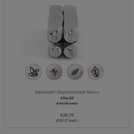
ImpressArt Slagstempelset Natuur
€54,39
(€44,95 excl.)
€36,75
(€30,37 excl.)