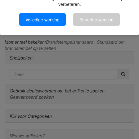
verbeteren.
Volledige werking
Beperkte werking
Brandstempel met gravure 30x16 mm ALK 0
Momenteel bekeken:
Brandstempelstandaard | Standaard om
brandstempel op te zetten
Snelzoeken
Gebruik sleutelwoorden om het artikel te zoeken.
Geavanceerd zoeken
Klik voor Categorieën
Nieuwe artikelen?