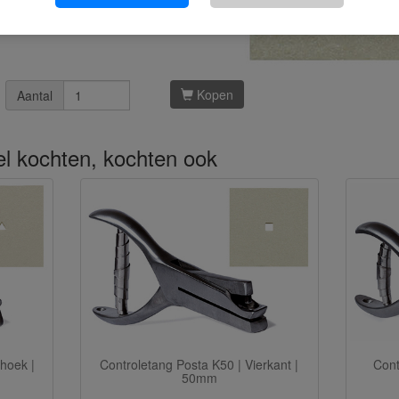
Kopen
Aantal
kel kochten, kochten ook
ehoek |
Controletang Posta K50 | Vierkant |
Cont
50mm