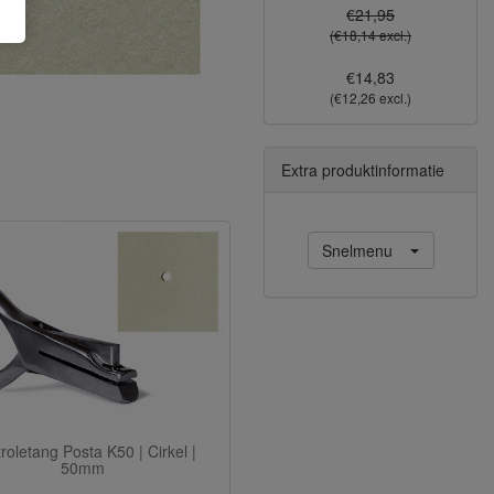
€21,95
(€18,14 excl.)
€14,83
(€12,26 excl.)
Extra produktinformatie
Snelmenu
roletang Posta K50 | Cirkel |
50mm