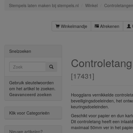
Stempels laten maken bij stempels.nl
Winkel
Controletange
Winkelmandje
Afrekenen
Snelzoeken
Controletang
[
17431
]
Gebruik sleutelwoorden
om het artikel te zoeken.
Geavanceerd zoeken
Hoogglans vernikkelde controlet
beveiligingsdoeleinden, het on
keuringsdoeleinden.
Klik voor Categorieën
Geschikt voor papier en dun kart
Dit controletang heeft een inlaa
maximaal 50mm ver in het papie
Nieuwe artikelen?