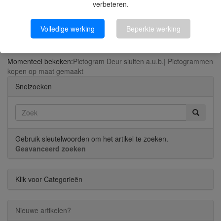
verbeteren.
Volledige werking
Beperkte werking
Hier Melden
Momenteel bekeken:
Pictogram Deur sluiten a.u.b.| Pictogrammen
kopen op maat gemaakt
Snelzoeken
Gebruik sleutelwoorden om het artikel te zoeken.
Geavanceerd zoeken
Klik voor Categorieën
Nieuwe artikelen?