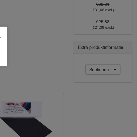
€38,31
(€31,66 excl.)
€25,88
(€21,39 excl.)
.
Extra produktinformatie
Snelmenu