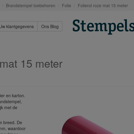
Brandstempel toebehoren
Folie
Folierol roze mat 15 meter
Uw klantgegevens
Ons Blog
 mat 15 meter
pier en karton.
andstempel,
ijk met de
m breed. De
 mm, waardoor