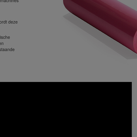
ukmachines
wordt deze
rische
en
rstaande