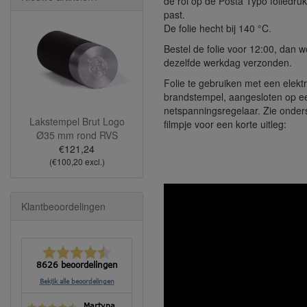
de rol op de Posta Typo foliedr
past.
De folie hecht bij 140 °C.
Bestel de folie voor 12:00, dan 
dezelfde werkdag verzonden.
Folie te gebruiken met een elekt
brandstempel, aangesloten op e
netspanningsregelaar. Zie onde
Lakstempel Brut Logo
filmpje voor een korte uitleg:
Ø35 mm rond RVS
€121,24
(€100,20 excl.)
Klantbeoordelingen
8626 beoordelingen
Bekijk alle beoordelingen
Martyna