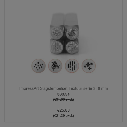
ImpressArt Slagstempelset Textuur serie 3, 6 mm
€38,31
(€31,66 excl.)
€25,88
(€21,39 excl.)