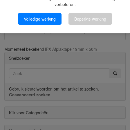
verbeteren.
Volledige werking
Beperkte werking
Spuitbus Verfspray Dieplilac 400 ml | Montana Gold
Momenteel bekeken:
HPX Afplaktape 19mm x 50m
Snelzoeken
Gebruik sleutelwoorden om het artikel te zoeken.
Geavanceerd zoeken
Klik voor Categorieën