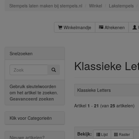
Stempels laten maken bij stempels.nl
Winkel
Lakstempels
Winkelmandje
Afrekenen
Snelzoeken
Klassieke Let
Gebruik sleutelwoorden
Klassieke Letters
om het artikel te zoeken.
Geavanceerd zoeken
Artikel
1
-
21
(van
25
artikelen)
Klik voor Categorieën
Bekijk:
Lijst
Raster
Nieuwe artikelen?