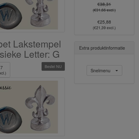
€38,31
(€31,66 excl.)
€25,88
(€21,39 excl.)
bet Lakstempel
Extra produktinformatie
sieke Letter: G
Bestel NU
57
Snelmenu
cl.)