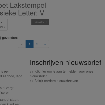
bet Lakstempel
sieke Letter: V
Bestel NU
57
cl.)
) gevonden:
(current)
«
1
2
»
Inschrijven nieuwsbrief
 is een
>>
Klik hier om je aan te melden voor onze
d aanbod, lage
nieuwsbrief
>>
Bekijk eerdere nieuwsbrieven
.nl zorgt
iseren.
aandel staan,
eden klant een