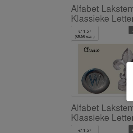
Alfabet Lakste
Klassieke Lette
€11,57
(€9,56 excl.)
Alfabet Lakste
Klassieke Lette
€11,57