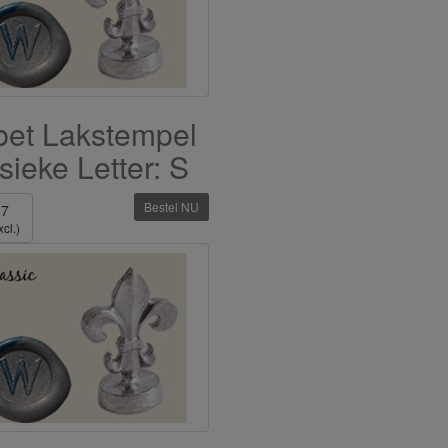
bet Lakstempel
sieke Letter: S
Bestel NU
57
cl.)