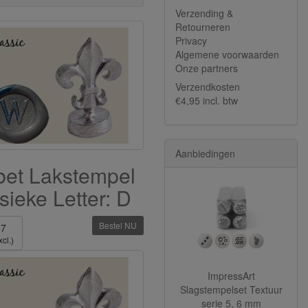
Verzending &
Retourneren
Privacy
Algemene voorwaarden
Onze partners
Verzendkosten
€4,95 incl. btw
Aanbiedingen
bet Lakstempel
sieke Letter: D
Bestel NU
57
cl.)
ImpressArt
Slagstempelset Textuur
serie 5, 6 mm