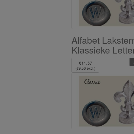
Alfabet Lakste
Klassieke Lette
€11,57
(€9,56 excl.)