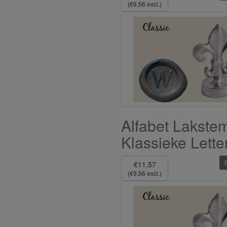
(€9,56 excl.)
Alfabet Lakste
Klassieke Lette
€11,57
(€9,56 excl.)