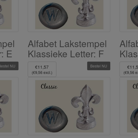
mpel
Alfabet Lakstempel
Alfa
r: E
Klassieke Letter: F
Klas
Bestel NU
Bestel NU
€11,57
€11,
(€9,56 excl.)
(€9,56 ex