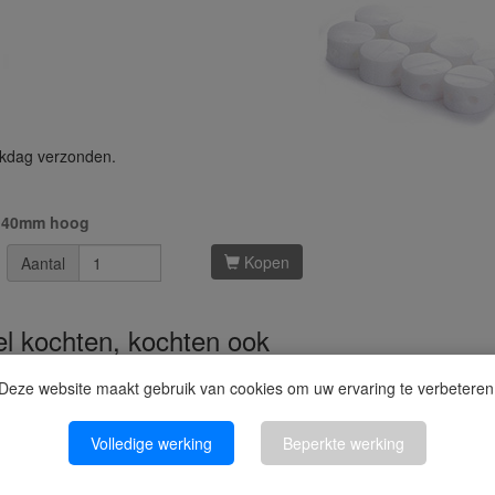
rkdag verzonden.
d 40mm hoog
Kopen
Aantal
kel kochten, kochten ook
Deze website maakt gebruik van cookies om uw ervaring te verbeteren
Volledige werking
Beperkte werking