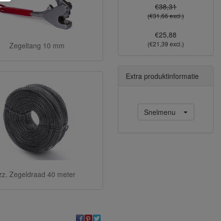
€38,31
(€31,66 excl.)
€25,88
(€21,39 excl.)
Zegeltang 10 mm
Extra produktinformatie
Snelmenu
zz. Zegeldraad 40 meter