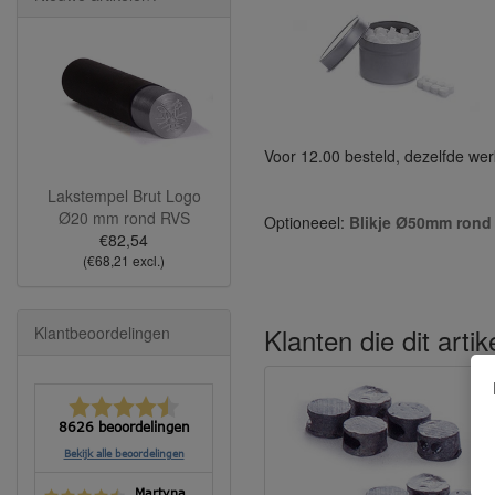
Voor 12.00 besteld, dezelfde we
Lakstempel Brut Logo
Ø20 mm rond RVS
Optioneeel:
Blikje Ø50mm ron
€82,54
(€68,21 excl.)
Klanten die dit arti
Klantbeoordelingen
8626 beoordelingen
Bekijk alle beoordelingen
Martyna