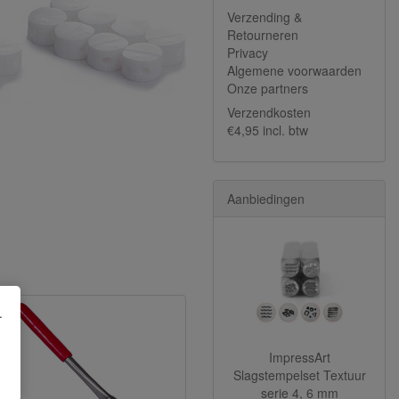
Verzending &
Retourneren
Privacy
Algemene voorwaarden
Onze partners
Verzendkosten
€4,95 incl. btw
Aanbiedingen
.
ImpressArt
Slagstempelset Textuur
serie 4, 6 mm