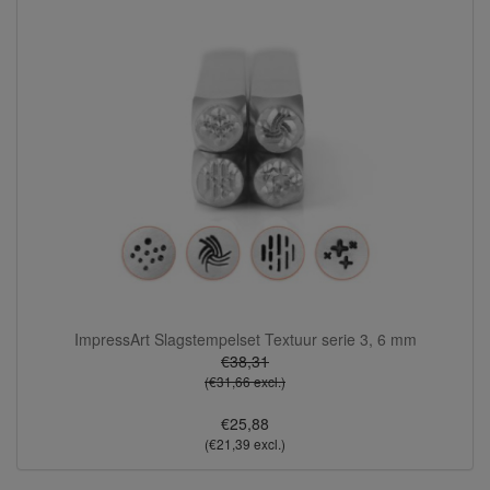
ImpressArt Slagstempelset Textuur serie 3, 6 mm
€38,31
(€31,66 excl.)
€25,88
(€21,39 excl.)