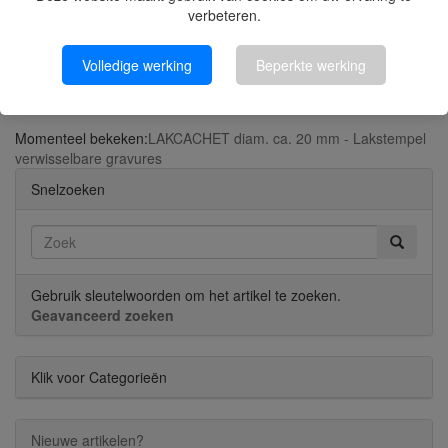
verbeteren.
Volledige werking
Beperkte werking
Flexible Lakstaaf Pastelgroen | Posta L
Momenteel bekeken:
LAKCACHET diam. ca. 20 mm - Lakstempel
verwisselbare gravures
Snelzoeken
Gebruik sleutelwoorden om het artikel te zoeken.
Geavanceerd zoeken
Klik voor Categorieën
Nieuwe artikelen?