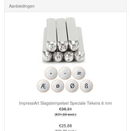
Aanbiedingen
ImpressArt Slagstempelset Speciale Tekens 6 mm
€38,31
(€31,66 excl.)
€25,88
(€21,39 excl.)