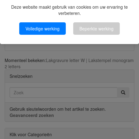
Deze website maakt gebruik van cookies om uw ervaring te
verbeteren.
Volledige werking
Beperkte werking
Flexible zegellak vakantiegroen
Momenteel bekeken:
Lakgravure letter W | Lakstempel monogram
2 letters
Snelzoeken
Gebruik sleutelwoorden om het artikel te zoeken.
Geavanceerd zoeken
Klik voor Categorieën