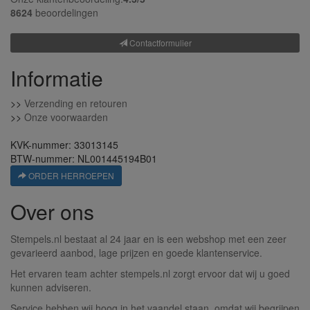
8624
beoordelingen
Contactformulier
Informatie
>>
Verzending en retouren
>>
Onze voorwaarden
KVK-nummer: 33013145
BTW-nummer: NL001445194B01
ORDER HERROEPEN
Over ons
Stempels.nl bestaat al 24 jaar en is een webshop met een zeer
gevarieerd aanbod, lage prijzen en goede klantenservice.
Het ervaren team achter stempels.nl zorgt ervoor dat wij u goed
kunnen adviseren.
Service hebben wij hoog in het vaandel staan, omdat wij begrijpen