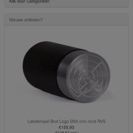
Klik voor Categorieën
Nieuwe artikelen?
Lakstempel Brut Logo Ø50 mm rond RVS
€155,93
(€128,87 excl.)