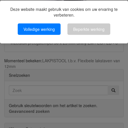
Deze website maakt gebruik van cookies om uw ervaring te
verbeteren.
Volledige werking
Beperkte werking
Inzetstuk preegstempel 50 x 25 mm Shiny EM / EG / ED - 6
Momenteel bekeken:
LAKPISTOOL t.b.v. Flexibele lakstaven van
12mm
Snelzoeken
Gebruik sleutelwoorden om het artikel te zoeken.
Geavanceerd zoeken