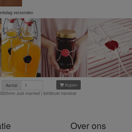
werkdag verzonden
Kopen
Aantal
Ø25mm Just married | lichtbruin handvat
tie
Over ons