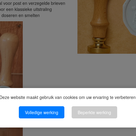
l voor post en verzegelde brieven
or een klassieke uitstraling
 doseren en smelten
Deze website maakt gebruik van cookies om uw ervaring te verbeteren
Volledige werking
Beperkte werking