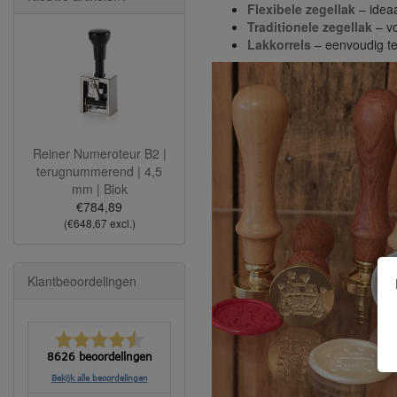
Flexibele zegellak
– ideaa
Traditionele zegellak
– vo
Lakkorrels
– eenvoudig te
Reiner Numeroteur B2 |
terugnummerend | 4,5
mm | Blok
€784,89
(€648,67 excl.)
Klantbeoordelingen
8626 beoordelingen
Bekijk alle beoordelingen