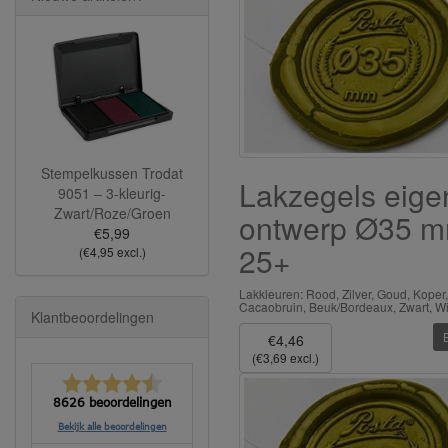
Stempelkussen Trodat
Lakzegels eige
9051 – 3-kleurig-
Zwart/Roze/Groen
ontwerp Ø35 
€5,99
25+
(€4,95 excl.)
Lakkleuren: Rood, Zilver, Goud, Koper,
Cacaobruin, Beuk/Bordeaux, Zwart, Wi
Klantbeoordelingen
€4,46
(€3,69 excl.)
8626 beoordelingen
Bekijk alle beoordelingen