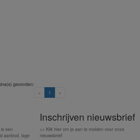
ina(s) gevonden:
(current)
«
1
»
Inschrijven nieuwsbrief
 is een
>>
Klik hier om je aan te melden voor onze
d aanbod, lage
nieuwsbrief