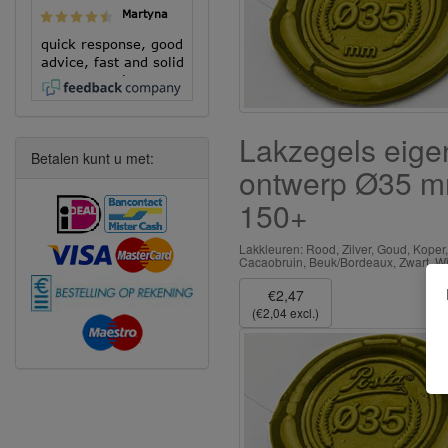
Martyna
quick response, good
advice, fast and solid
execution!
Lakzegels eige
Betalen kunt u met:
ontwerp Ø35 
150+
Lakkleuren: Rood, Zilver, Goud, Koper,
Cacaobruin, Beuk/Bordeaux, Zwart, Wi
€2,47
(€2,04 excl.)