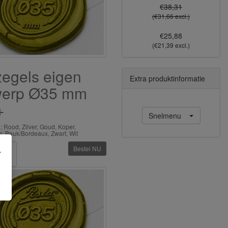
€38,31
(€31,66 excl.)
€25,88
(€21,39 excl.)
egels eigen
Extra produktinformatie
werp Ø35 mm
+
Snelmenu
: Rood, Zilver, Goud, Koper,
, Beuk/Bordeaux, Zwart, Wit
Bestel NU
.
1
cl.)