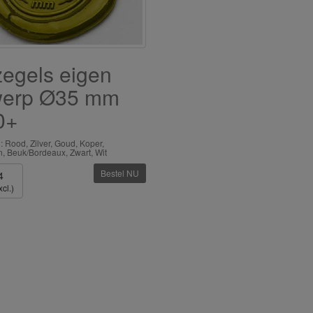
egels eigen
werp Ø35 mm
0+
: Rood, Zilver, Goud, Koper,
, Beuk/Bordeaux, Zwart, Wit
Bestel NU
4
cl.)