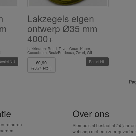
n
Lakzegels eigen
mm
ontwerp Ø35 mm
4000+
Lakkleuren: Rood, Zilver, Goud, Koper,
t
Cacaobruin, Beuk/Bordeaux, Zwart, Wit
Bestel NU
Bestel NU
€0,90
(€0,74 excl.)
Pag
tie
Over ons
en retouren
Stempels.nl bestaat al 24 jaar en
aarden
webshop met een zeer gevarieer