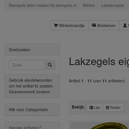
Stempels laten maken bij stempels.nl
Winkel
Lakstempels
Winkelmandje
Afrekenen
Snelzoeken
Lakzegels e
Gebruik sleutelwoorden
Artikel
1
-
11
(van
11
artikelen)
om het artikel te zoeken.
Geavanceerd zoeken
Bekijk:
Lijst
Raster
Klik voor Categorieën
Nieuwe artikelen?