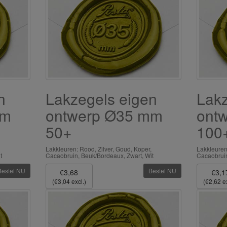
n
Lakzegels eigen
Lakz
mm
ontwerp Ø35 mm
ont
50+
100
Lakkleuren: Rood, Zilver, Goud, Koper,
Lakkleuren
t
Cacaobruin, Beuk/Bordeaux, Zwart, Wit
Cacaobruin
Bestel NU
Bestel NU
€3,68
€3,1
(€3,04 excl.)
(€2,62 ex