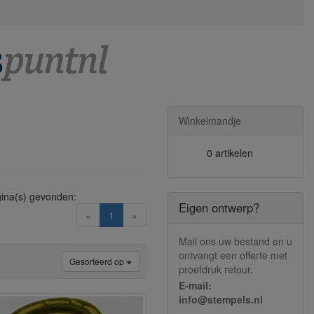
Winkelmandje
0 artikelen
ina(s) gevonden:
Eigen ontwerp?
(current)
«
1
»
Mail ons uw bestand en u
ontvangt een offerte met
Gesorteerd op
proefdruk retour.
E-mail:
info@stempels.nl