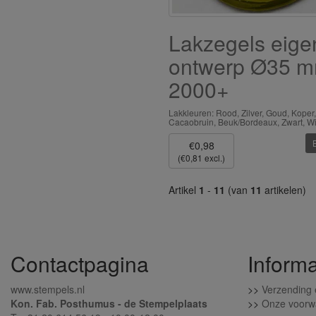
Lakzegels eige
ontwerp Ø35 
2000+
Lakkleuren: Rood, Zilver, Goud, Koper,
Cacaobruin, Beuk/Bordeaux, Zwart, Wi
€0,98
(€0,81 excl.)
Artikel
1
-
11
(van
11
artikelen)
Contactpagina
Informa
www.stempels.nl
>>
Verzending 
Kon. Fab. Posthumus - de Stempelplaats
>>
Onze voorw