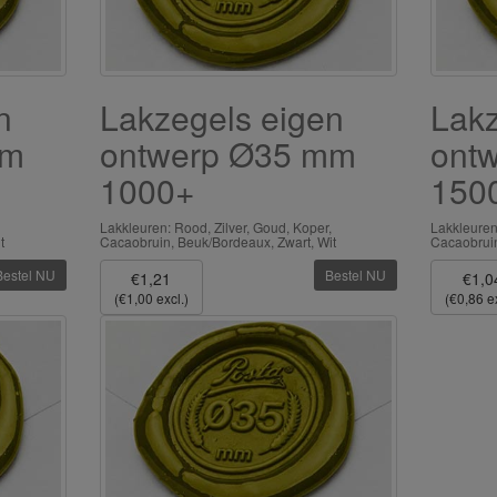
n
Lakzegels eigen
Lakz
mm
ontwerp Ø35 mm
ont
1000+
150
Lakkleuren: Rood, Zilver, Goud, Koper,
Lakkleuren
t
Cacaobruin, Beuk/Bordeaux, Zwart, Wit
Cacaobruin
Bestel NU
Bestel NU
€1,21
€1,0
(€1,00 excl.)
(€0,86 ex