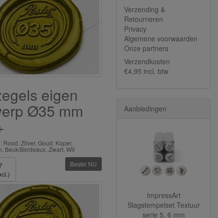
Verzending &
Retourneren
Privacy
Algemene voorwaarden
Onze partners
Verzendkosten
€4,95 incl. btw
egels eigen
werp Ø35 mm
Aanbiedingen
+
: Rood, Zilver, Goud, Koper,
, Beuk/Bordeaux, Zwart, Wit
Bestel NU
7
cl.)
ImpressArt
Slagstempelset Textuur
serie 5, 6 mm