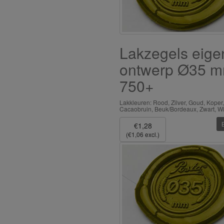
Lakzegels eige
ontwerp Ø35 
750+
Lakkleuren: Rood, Zilver, Goud, Koper,
Cacaobruin, Beuk/Bordeaux, Zwart, Wi
€1,28
(€1,06 excl.)