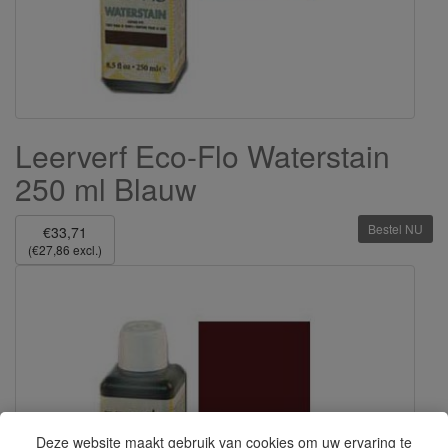
Leerverf Eco-Flo Waterstain
250 ml Blauw
Bestel NU
€33,71
(€27,86 excl.)
Deze website maakt gebruik van cookies om uw ervaring te