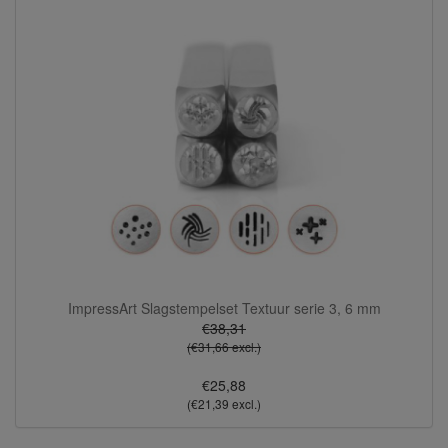
ImpressArt Slagstempelset Textuur serie 3, 6 mm
€38,31
(€31,66 excl.)
€25,88
(€21,39 excl.)