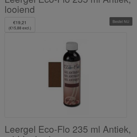
looiend
Bestel NU
€19,21
(€15,88 excl.)
Leergel Eco-Flo 235 ml Antiek,