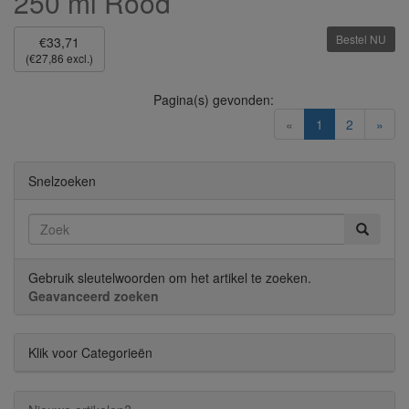
250 ml Rood
Bestel NU
€33,71
(€27,86 excl.)
Pagina(s) gevonden:
(current)
«
1
2
»
Snelzoeken
Gebruik sleutelwoorden om het artikel te zoeken.
Geavanceerd zoeken
Klik voor Categorieën