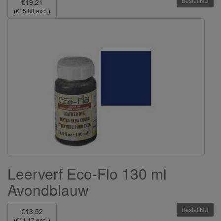
Bestel NU
€19,21
(€15,88 excl.)
Leerverf Eco-Flo 130 ml
Avondblauw
Bestel NU
€13,52
(€11,17 excl.)