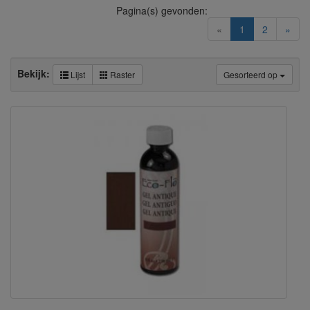
Pagina(s) gevonden:
(current)
«
1
2
»
Bekijk:
Lijst
Raster
Gesorteerd op