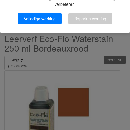
verbeteren.
Volledige werking
Beperkte werking
Leerverf Eco-Flo Waterstain
250 ml Bordeauxrood
Bestel NU
€33,71
(€27,86 excl.)