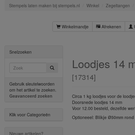
Stempels laten maken bij stempels.nl
Winkel
Zegeltangen
Winkelmandje
Afrekenen
Snelzoeken
Loodjes 14 
[
17314
]
Gebruik sleutelwoorden
om het artikel te zoeken.
Geavanceerd zoeken
Circa 1 kg loodjes voor de lood
Doorsnede loodjes 14 mm
Voor 12.00 besteld, dezelfde we
Klik voor Categorieën
Optioneeel:
Blikje Ø50mm ron
Nieuwe artikelen?