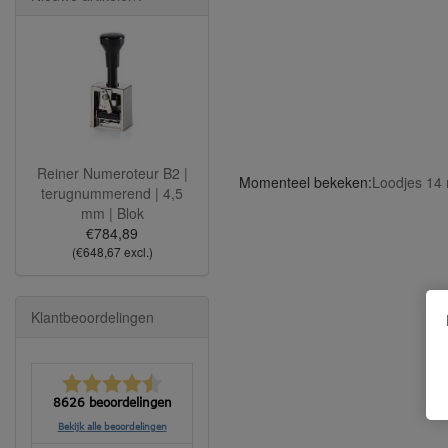
Reiner Numeroteur B2 |
Momenteel bekeken:
Loodjes 14 
terugnummerend | 4,5
mm | Blok
€784,89
(€648,67 excl.)
Klantbeoordelingen
8626 beoordelingen
Bekijk alle beoordelingen