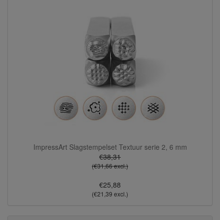
ImpressArt Slagstempelset Textuur serie 2, 6 mm
€38,31
(€31,66 excl.)
€25,88
(€21,39 excl.)