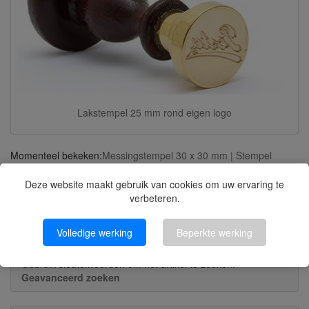
Lakstempel 25 mm rond eigen logo
Momenteel bekeken:
Messingstempel 30 x 30 mm | Stempel
keramiek, zeep, boter, deeg
Deze website maakt gebruik van cookies om uw ervaring te
Snelzoeken
verbeteren.
Volledige werking
Beperkte werking
Gebruik sleutelwoorden om het artikel te zoeken.
Geavanceerd zoeken