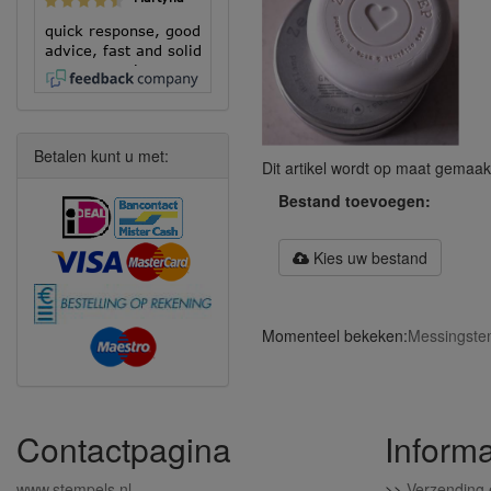
quick response, good
advice, fast and solid
execution!
Betalen kunt u met:
Dit artikel wordt op maat gemaak
Bestand toevoegen:
Kies uw bestand
Momenteel bekeken:
Messingstem
Contactpagina
Informa
www.stempels.nl
>>
Verzending 