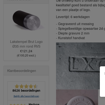
Uw ontwerp kunt u onderaan op 
kwalitatief goed bestand als bijl
van een plaatje of logo.
Levertijd: 6 werkdagen
- Gegraveerd uit messing
- Spiegelbeeldige opwaartse 2d-
- Diepte gravure 2 mm
- Kunststof handvat
Lakstempel Brut Logo
Ø35 mm rond RVS
€121,24
(€100,20 excl.)
Klantbeoordelingen
8626 beoordelingen
Bekijk alle beoordelingen
Martyna