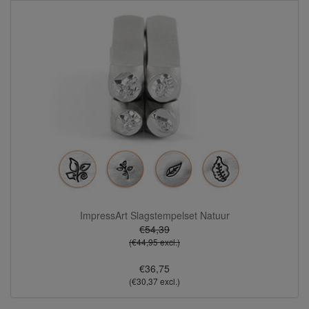
ImpressArt Slagstempelset Natuur
€54,39
(€44,95 excl.)
€36,75
(€30,37 excl.)