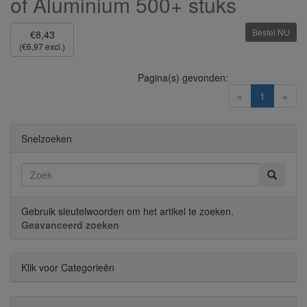
of Aluminium 500+ stuks
Bestel NU
€8,43
(€6,97 excl.)
Pagina(s) gevonden:
(current)
«
1
»
Snelzoeken
Gebruik sleutelwoorden om het artikel te zoeken.
Geavanceerd zoeken
Klik voor Categorieën