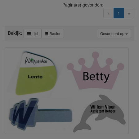
Pagina(s) gevonden:
(current)
«
1
»
Bekijk:
Lijst
Raster
Gesorteerd op