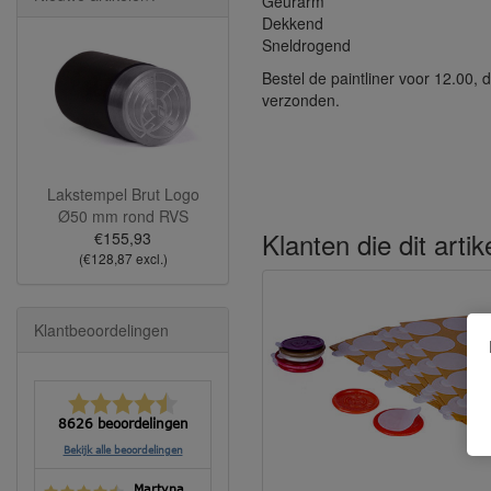
Geurarm
Dekkend
Sneldrogend
Bestel de paintliner voor 12.00,
verzonden.
Lakstempel Brut Logo
Ø50 mm rond RVS
Klanten die dit arti
€155,93
(€128,87 excl.)
Klantbeoordelingen
8626 beoordelingen
Bekijk alle beoordelingen
Martyna