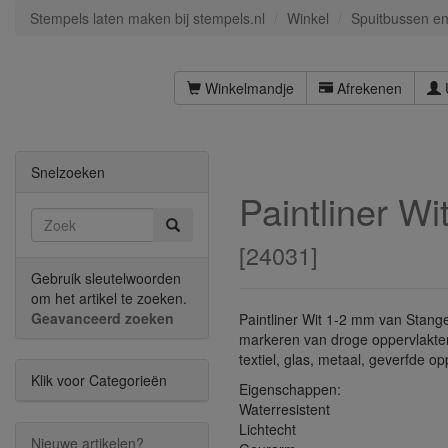
Stempels laten maken bij stempels.nl
Winkel
Spuitbussen en 
Winkelmandje
Afrekenen
Snelzoeken
Paintliner Wi
[
24031
]
Gebruik sleutelwoorden
om het artikel te zoeken.
Geavanceerd zoeken
Paintliner Wit 1-2 mm van Stang
markeren van droge oppervlakten 
textiel, glas, metaal, geverfde o
Klik voor Categorieën
Eigenschappen:
Waterresistent
Lichtecht
Nieuwe artikelen?