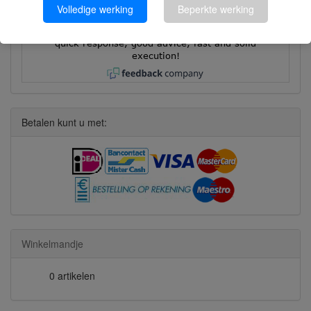
Volledige werking
Beperkte werking
Martyna
quick response, good advice, fast and solid
execution!
Betalen kunt u met:
Winkelmandje
0 artikelen