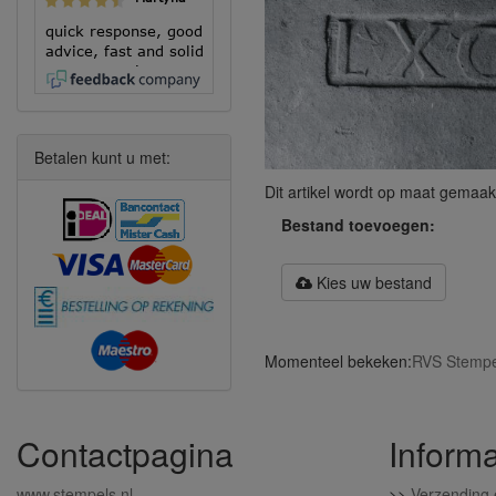
quick response, good
advice, fast and solid
execution!
Betalen kunt u met:
Dit artikel wordt op maat gemaak
Bestand toevoegen:
Kies uw bestand
Momenteel bekeken:
RVS Stempel
Contactpagina
Informa
www.stempels.nl
>>
Verzending 