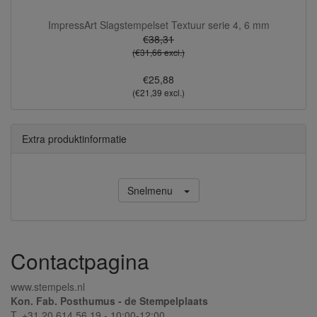
ImpressArt Slagstempelset Textuur serie 4, 6 mm
€38,31
(€31,66 excl.)
€25,88
(€21,39 excl.)
Extra produktinformatie
Snelmenu
Contactpagina
www.stempels.nl
Kon. Fab. Posthumus - de Stempelplaats
T. +31 20 614 56 19 - 10:00-12:00