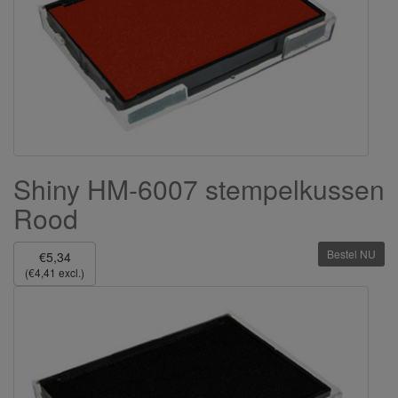
Shiny HM-6007 stempelkussen
Rood
Bestel NU
€5,34
(€4,41 excl.)