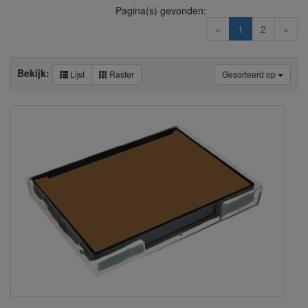
Pagina(s) gevonden:
(current)
«
1
2
»
Bekijk:
Lijst
Raster
Gesorteerd op