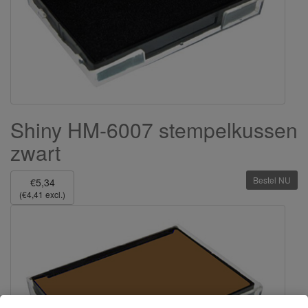
Shiny HM-6007 stempelkussen
zwart
Bestel NU
€5,34
(€4,41 excl.)