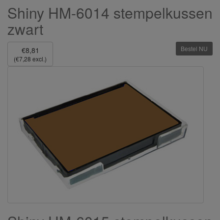
Shiny HM-6014 stempelkussen
zwart
Bestel NU
€8,81
(€7,28 excl.)