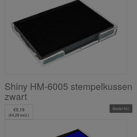
Shiny HM-6005 stempelkussen
zwart
Bestel NU
€5,19
(€4,29 excl.)