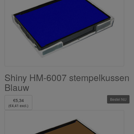
Shiny HM-6007 stempelkussen
Blauw
Bestel NU
€5,34
(€4,41 excl.)