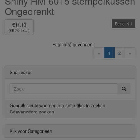
Shiny HM-6015 stempelkussen
Ongedrenkt
Bestel NU
€11,13
(€9,20 excl.)
Pagina(s) gevonden:
(current)
«
1
2
»
Snelzoeken
Gebruik sleutelwoorden om het artikel te zoeken.
Geavanceerd zoeken
Klik voor Categorieën