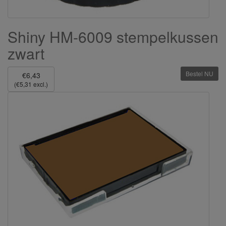
Shiny HM-6009 stempelkussen
zwart
Bestel NU
€6,43
(€5,31 excl.)