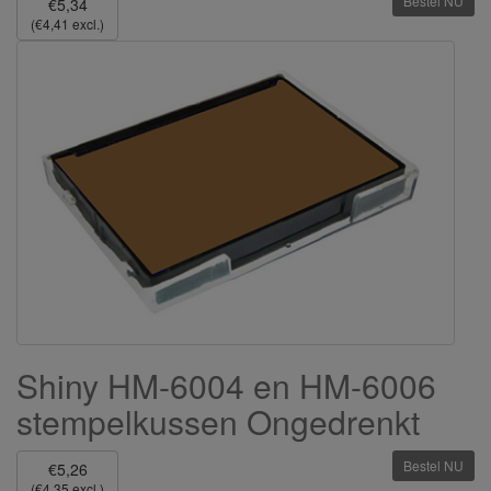
Bestel NU
€5,34
(€4,41 excl.)
Shiny HM-6004 en HM-6006
stempelkussen Ongedrenkt
Bestel NU
€5,26
(€4,35 excl.)