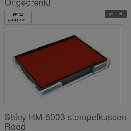
Ongedrenkt
Bestel NU
€5,34
(€4,41 excl.)
Shiny HM-6003 stempelkussen
Rood