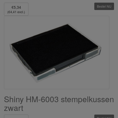
Bestel NU
€5,34
(€4,41 excl.)
Shiny HM-6003 stempelkussen
zwart