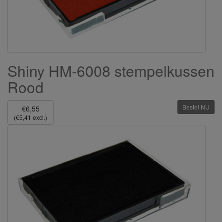
Shiny HM-6008 stempelkussen
Rood
Bestel NU
€6,55
(€5,41 excl.)