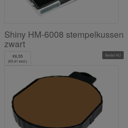
Shiny HM-6008 stempelkussen
zwart
Bestel NU
€6,55
(€5,41 excl.)