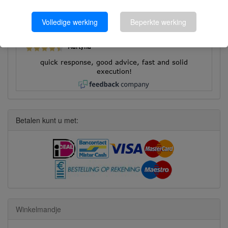
8626 beoordelingen
Volledige werking
Beperkte werking
Bekijk alle beoordelingen
Martyna
quick response, good advice, fast and solid
execution!
Betalen kunt u met:
Winkelmandje