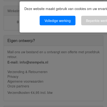
Deze website maakt gebruik van cookies om uw ervarin
Winkelmandje
Volledige werking
Beperkte wer
0 artikelen
Eigen ontwerp?
Mail ons uw bestand en u ontvangt een offerte met proefdruk
retour.
E-mail: info@stempels.nl
Verzending & Retourneren
Privacy
Algemene voorwaarden
Onze partners
Verzendkosten €4,95 incl. btw