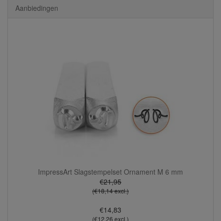
Aanbiedingen
ImpressArt Slagstempelset Ornament M 6 mm
€21,95
(€18,14 excl.)
€14,83
(€12,26 excl.)