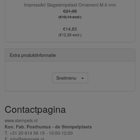
ImpressArt Slagstempelset Ornament M 6 mm
€21,95
(€18,14 excl.)
€14,83
(€12,26 excl.)
Extra produktinformatie
Snelmenu
Contactpagina
www.stempels.nl
Kon. Fab. Posthumus - de Stempelplaats
T. +31 20 614 56 19 - 10:00-12:00
E. info@stempels.nl