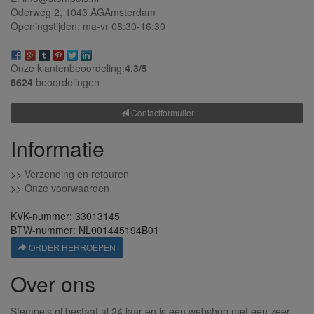
Oderweg 2,
1043 AG
Amsterdam
Openingstijden: ma-vr 08:30-16:30
Onze klantenbeoordeling:
4.3/
5
8624
beoordelingen
Contactformulier
Informatie
>>
Verzending en retouren
>>
Onze voorwaarden
KVK-nummer: 33013145
BTW-nummer: NL001445194B01
ORDER HERROEPEN
Over ons
Stempels.nl bestaat al 24 jaar en is een webshop met een zeer