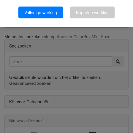
Volledige werking
Beperkte werking
Stempelkussen | Abrikoos | Pigmentinkt | 72x45mm
Momenteel bekeken:
stempelkussen ColorBox Mini Roze
Snelzoeken
Gebruik sleutelwoorden om het artikel te zoeken.
Geavanceerd zoeken
Klik voor Categorieën
Nieuwe artikelen?