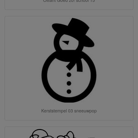
Olifant Goed zo! school 15
Kerststempel 03 sneeuwpop