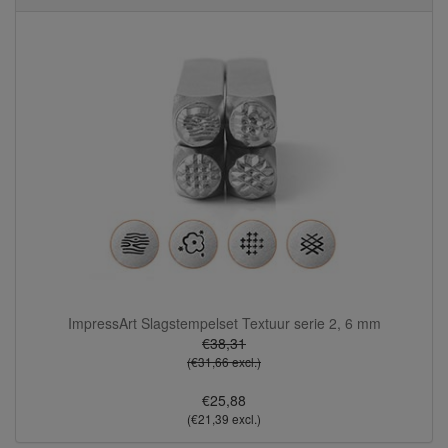
ImpressArt Slagstempelset Textuur serie 2, 6 mm
€38,31
(€31,66 excl.)
€25,88
(€21,39 excl.)