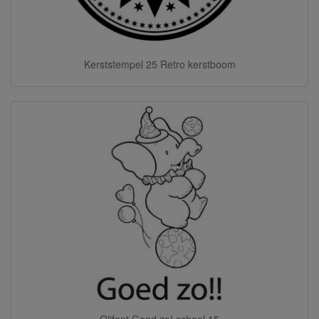
Kerststempel 25 Retro kerstboom