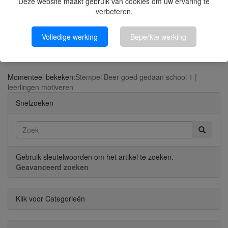
Deze website maakt gebruik van cookies om uw ervaring te
verbeteren.
Volledige werking
Beperkte werking
Kerststempel 51 Gelukkige feestdagen
Momenteel bekeken:
Stempel Beer goed gedaan school 1 |
leerlingen motiveren
Snelzoeken
Gebruik sleutelwoorden om het artikel te zoeken.
Geavanceerd zoeken
Klik voor Categorieën