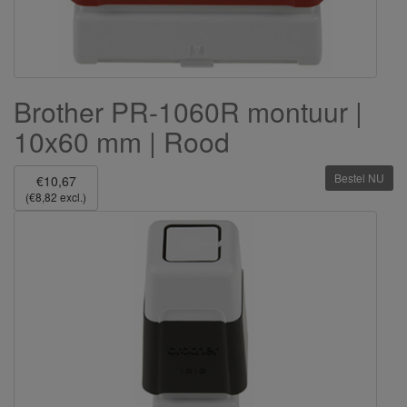
Brother PR-1060R montuur |
10x60 mm | Rood
Bestel NU
€10,67
(€8,82 excl.)