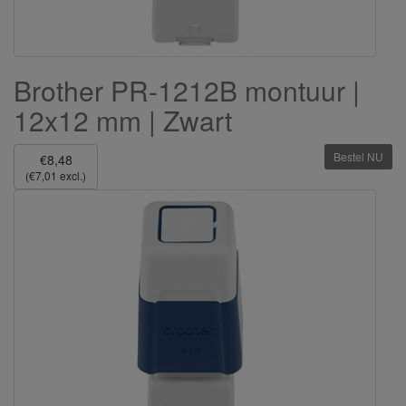
Brother PR-1212B montuur |
12x12 mm | Zwart
Bestel NU
€8,48
(€7,01 excl.)