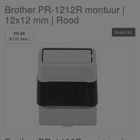
Brother PR-1212R montuur |
12x12 mm | Rood
Bestel NU
€8,48
(€7,01 excl.)