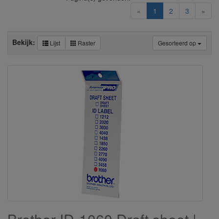
(current)
«
1
2
3
»
Bekijk:
Lijst
Raster
Gesorteerd op