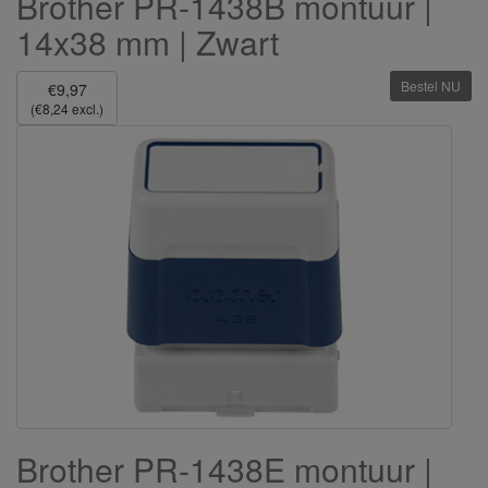
Brother PR-1438B montuur |
14x38 mm | Zwart
Bestel NU
€9,97
(€8,24 excl.)
Brother PR-1438E montuur |