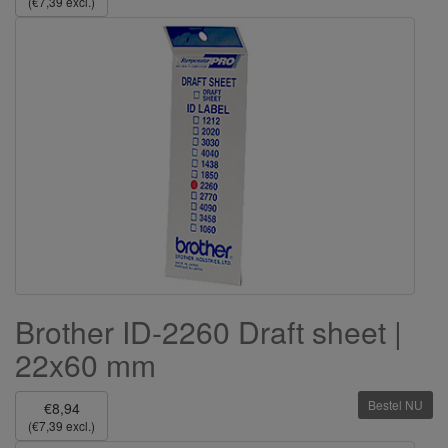
(€7,39 excl.)
Brother ID-2260 Draft sheet |
22x60 mm
Bestel NU
€8,94
(€7,39 excl.)