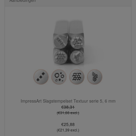
Aanbiedingen
ImpressArt Slagstempelset Textuur serie 5, 6 mm
€38,31
(€31,66 excl.)
€25,88
(€21,39 excl.)