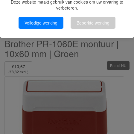
Deze website maakt gebruik van cookies om uw ervaring te
verbeteren.
Volledige werking
Beperkte werking
Brother PR-1060E montuur |
10x60 mm | Groen
Bestel NU
€10,67
(€8,82 excl.)