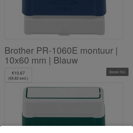
Brother PR-1060E montuur |
10x60 mm | Blauw
Bestel NU
€10,67
(€8,82 excl.)