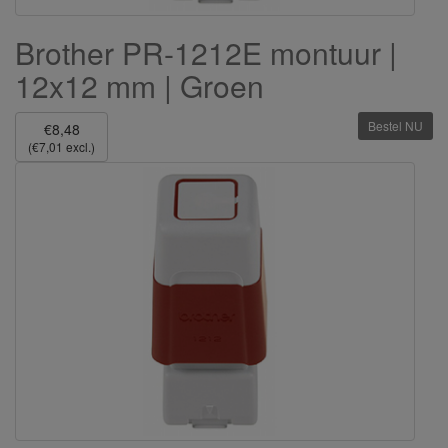
Brother PR-1212E montuur |
12x12 mm | Groen
Bestel NU
€8,48
(€7,01 excl.)