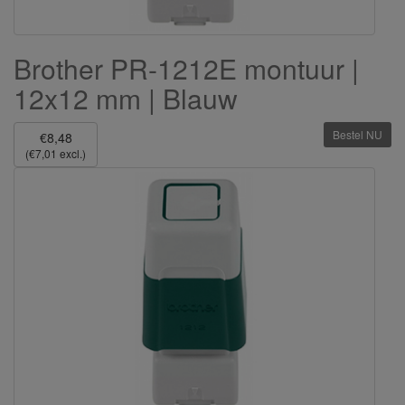
Brother PR-1212E montuur |
12x12 mm | Blauw
Bestel NU
€8,48
(€7,01 excl.)