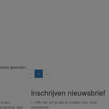
ina(s) gevonden:
(current)
«
1
»
Inschrijven nieuwsbrief
 is een
>>
Klik hier om je aan te melden voor onze
d aanbod, lage
nieuwsbrief