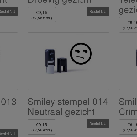
gezi
Bestel NU
Bestel NU
€9,15
(€7,56 excl.)
€9,1
(€7,56 ex
 013
Smiley stempel 014
Smil
Neutraal gezicht
Crim
Bestel NU
€9,15
€9,1
(€7,56 excl.)
(€7,56 ex
Bestel NU