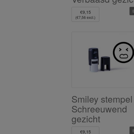
€9,15
(€7,56 excl.)
Smiley stempel
Schreeuwend
gezicht
€9,15