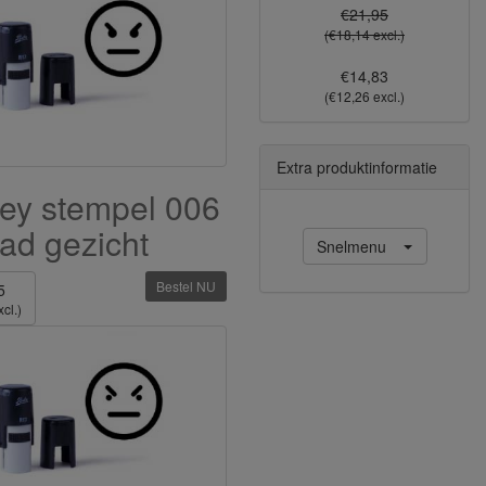
€21,95
(€18,14 excl.)
€14,83
(€12,26 excl.)
Extra produktinformatie
ey stempel 006
ad gezicht
Snelmenu
Bestel NU
5
cl.)