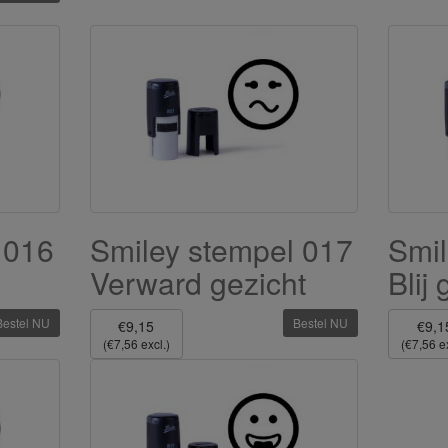
 016
Smiley stempel 017
Smil
Verward gezicht
Blij
Bestel NU
Bestel NU
€9,15
€9,1
(€7,56 excl.)
(€7,56 ex