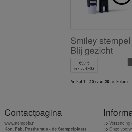
Smiley stempel
Blij gezicht
€9,15
(€7,56 excl.)
Artikel
1
-
20
(van
20
artikelen)
Contactpagina
Informa
www.stempels.nl
>>
Verzending 
Kon. Fab. Posthumus - de Stempelplaats
>>
Onze voorw