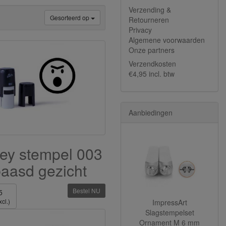
Verzending &
Gesorteerd op
Retourneren
Privacy
Algemene voorwaarden
Onze partners
Verzendkosten
€4,95 incl. btw
Aanbiedingen
ey stempel 003
aasd gezicht
Bestel NU
5
cl.)
ImpressArt
Slagstempelset
Ornament M 6 mm