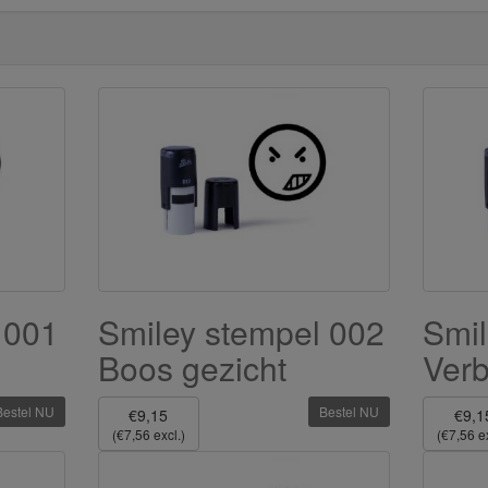
 001
Smiley stempel 002
Smil
Boos gezicht
Verb
Bestel NU
Bestel NU
€9,15
€9,1
(€7,56 excl.)
(€7,56 ex