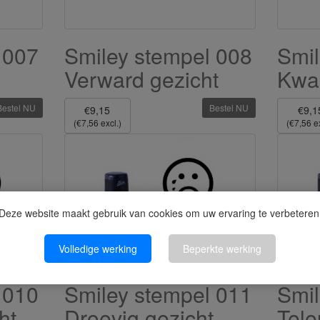
 007
Smiley stempel 008
Smil
Verward gezicht
Kwa
Bestel NU
Bestel NU
€9,15
€9,1
(€7,56 excl.)
(€7,56 ex
Deze website maakt gebruik van cookies om uw ervaring te verbeteren
Volledige werking
Beperkte werking
 010
Smiley stempel 011
Smil
ht
Droevig gezicht
Tele