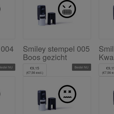
 004
Smiley stempel 005
Smil
Boos gezicht
Kwa
Bestel NU
Bestel NU
€9,15
€9,1
(€7,56 excl.)
(€7,56 ex