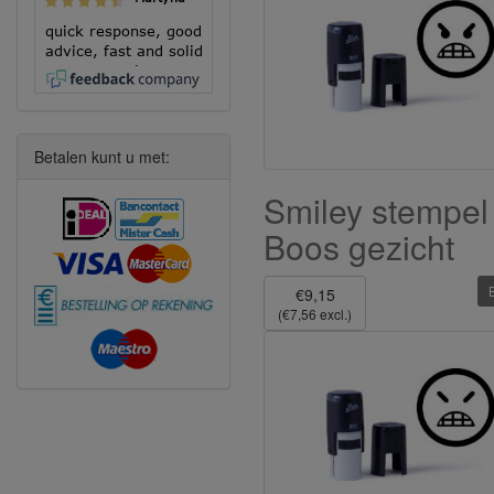
quick response, good
advice, fast and solid
execution!
Betalen kunt u met:
Smiley stempel
Boos gezicht
€9,15
(€7,56 excl.)