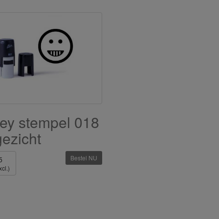
ey stempel 018
 gezicht
Bestel NU
5
cl.)