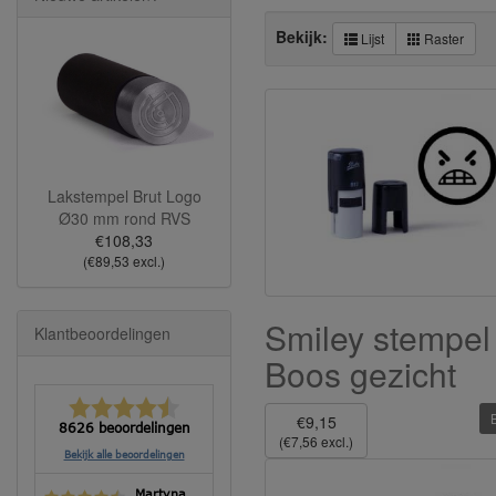
Bekijk:
Lijst
Raster
Lakstempel Brut Logo
Ø30 mm rond RVS
€108,33
(€89,53 excl.)
Smiley stempel
Klantbeoordelingen
Boos gezicht
€9,15
8626 beoordelingen
(€7,56 excl.)
Bekijk alle beoordelingen
Martyna