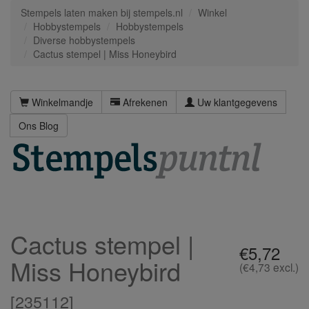
Stempels laten maken bij stempels.nl
Winkel
Hobbystempels
Hobbystempels
Diverse hobbystempels
Cactus stempel | Miss Honeybird
Winkelmandje
Afrekenen
Uw klantgegevens
Ons Blog
Cactus stempel |
€5,72
Miss Honeybird
(€4,73 excl.)
[
235112
]