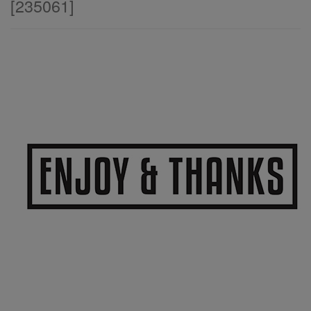
[
235061
]