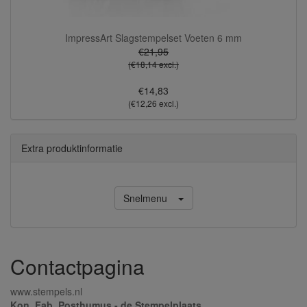
ImpressArt Slagstempelset Voeten 6 mm
€21,95
(€18,14 excl.)
€14,83
(€12,26 excl.)
Extra produktinformatie
Snelmenu
Contactpagina
www.stempels.nl
Kon. Fab. Posthumus - de Stempelplaats