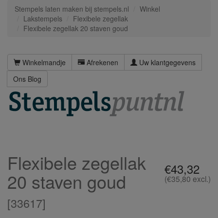
Stempels laten maken bij stempels.nl
Winkel
Lakstempels
Flexibele zegellak
Flexibele zegellak 20 staven goud
Winkelmandje
Afrekenen
Uw klantgegevens
Ons Blog
Flexibele zegellak
€43,32
20 staven goud
(€35,80 excl.)
[
33617
]