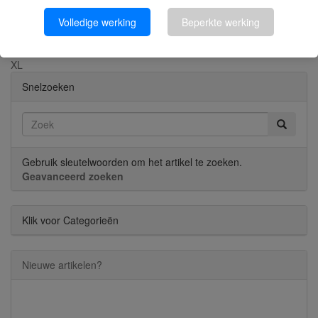
LAKPISTOOL t.b.v. Flexibele lakstaven van 12mm
Volledige werking
Beperkte werking
Momenteel bekeken:
Flexibele zegellak Oranje 32 stuks | Posta
XL
Snelzoeken
Gebruik sleutelwoorden om het artikel te zoeken.
Geavanceerd zoeken
Klik voor Categorieën
Nieuwe artikelen?