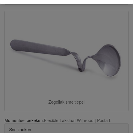
Zegellak smeltlepel
Momenteel bekeken:
Flexible Lakstaaf Wijnrood | Posta L
Snelzoeken