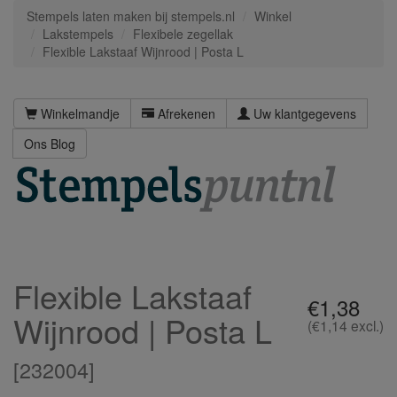
Stempels laten maken bij stempels.nl
Winkel
Lakstempels
Flexibele zegellak
Flexible Lakstaaf Wijnrood | Posta L
Winkelmandje
Afrekenen
Uw klantgegevens
Ons Blog
Flexible Lakstaaf
€1,38
Wijnrood | Posta L
(€1,14 excl.)
[
232004
]