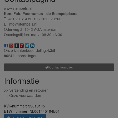
www.stempels.nl
Kon. Fab. Posthumus - de Stempelplaats
T. +31 20 614 56 19 - 10:00-12:00
E. info@stempels.nl
Oderweg 2,
1043 AG
Amsterdam
Openingstijden: ma-vr 08:30-16:30
Onze klantenbeoordeling:
4.3/
5
8624
beoordelingen
Contactformulier
Informatie
>>
Verzending en retouren
>>
Onze voorwaarden
KVK-nummer: 33013145
BTW-nummer: NL001445194B01
ORDER HERROEPEN