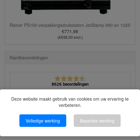
Reiner PS100 verpakkingsdrukstation JetStamp 990 en 1025
€771,98
(€638,00 excl.)
Klantbeoordelingen
8626 beoordelingen
Bekijk alle beoordelingen
Deze website maakt gebruik van cookies om uw ervaring te
Martyna
verbeteren.
quick response, good advice, fast and solid
execution!
Volledige werking
Beperkte werking