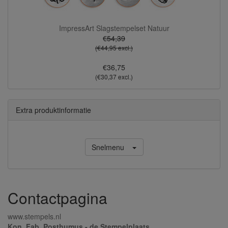
ImpressArt Slagstempelset Natuur
€54,39
(€44,95 excl.)
€36,75
(€30,37 excl.)
Extra produktinformatie
Snelmenu
Contactpagina
www.stempels.nl
Kon. Fab. Posthumus - de Stempelplaats