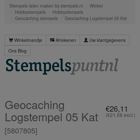
Stempels laten maken bij stempels.nl
Winkel
Hobbystempels
Hobbystempels
Geocaching stempels
Geocaching Logstempel 05 Kat
Winkelmandje
Afrekenen
Uw klantgegevens
Ons Blog
Geocaching
€26,11
Logstempel 05 Kat
(€21,58 excl.)
[
5807805
]