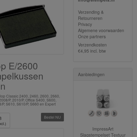
Verzending &
Retourneren
Privacy
Algemene voorwaarden
Onze partners
Verzendkosten
€4,95 incl. btw
op E/2600
mpelkussen
Aanbiedingen
en
lop Classic 2400, 2460, 2600, 2660,
008/P, 2010/P, Office S400, S600,
/P, S610, S610/P, S660 en Expert
Bestel NU
8
cl.)
ImpressArt
Slagstempelset Textuur