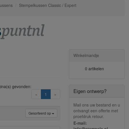
kussens
Stempelkussen Classic / Expert
Winkelmandje
0 artikelen
ina(s) gevonden:
Eigen ontwerp?
(current)
«
1
»
Mail ons uw bestand en u
ontvangt een offerte met
Gesorteerd op
proefdruk retour.
E-mail:
info@stempels.nl