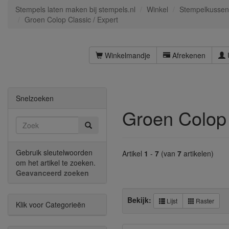
Stempels laten maken bij stempels.nl
Winkel
Stempelkussen
Groen Colop Classic / Expert
Winkelmandje
Afrekenen
Snelzoeken
Groen Colop 
Gebruik sleutelwoorden
Artikel
1
-
7
(van
7
artikelen)
om het artikel te zoeken.
Geavanceerd zoeken
Bekijk:
Lijst
Raster
Klik voor Categorieën