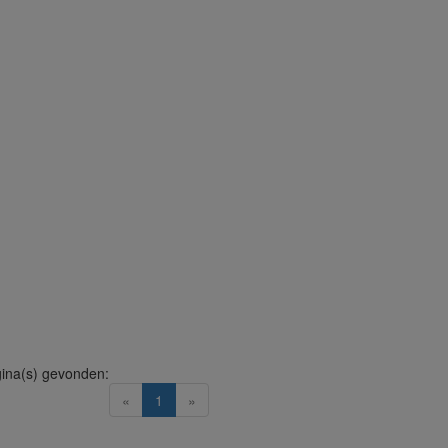
ina(s) gevonden:
(current)
«
1
»