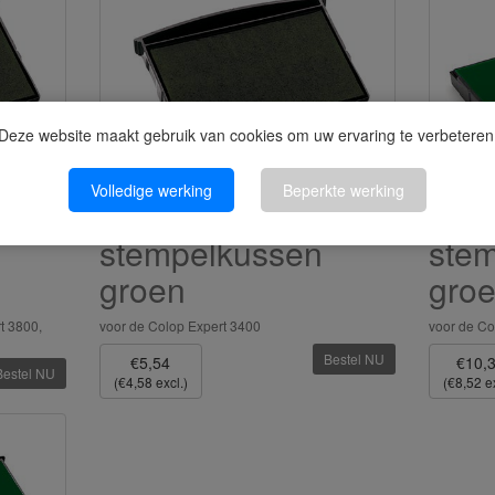
Deze website maakt gebruik van cookies om uw ervaring te verbeteren
Volledige werking
Beperkte werking
Colop E/3400
Col
stempelkussen
ste
groen
gro
t 3800,
voor de Colop Expert 3400
voor de Co
Bestel NU
€5,54
€10,
Bestel NU
(€4,58 excl.)
(€8,52 ex