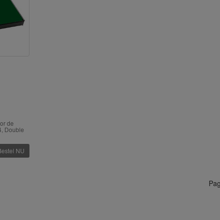
or de
4, Double
Bestel NU
Pag