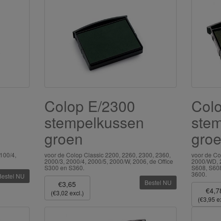
Colop E/2300
Col
stempelkussen
ste
groen
gro
100/4,
voor de Colop Classic 2200, 2260, 2300, 2360,
voor de Co
2000/3, 2000/4, 2000/5, 2000/W, 2006, de Office
2000/WD, 2
S300 en S360.
S608, S608
3600.
Bestel NU
Bestel NU
€3,65
€4,7
(€3,02 excl.)
(€3,95 ex