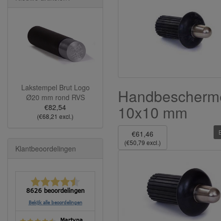
Lakstempel Brut Logo
Handbescherm
Ø20 mm rond RVS
10x10 mm
€82,54
(€68,21 excl.)
€61,46
(€50,79 excl.)
Klantbeoordelingen
8626 beoordelingen
Bekijk alle beoordelingen
Martyna