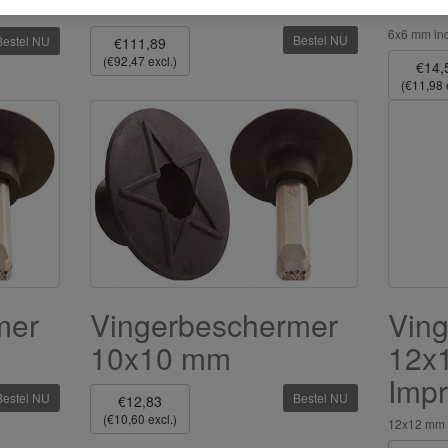
6x6
6x6 mm inc
Bestel NU
Bestel NU
€111,89
(€92,47 excl.)
€14,
(€11,98 
mer
Vingerbeschermer
Vin
10x10 mm
12x
Impr
Bestel NU
Bestel NU
€12,83
(€10,60 excl.)
12x12 mm