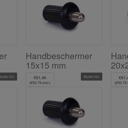
er
Handbeschermer
Han
15x15 mm
20x
Bestel NU
Bestel NU
€61,46
€61,
(€50,79 excl.)
(€50,79 