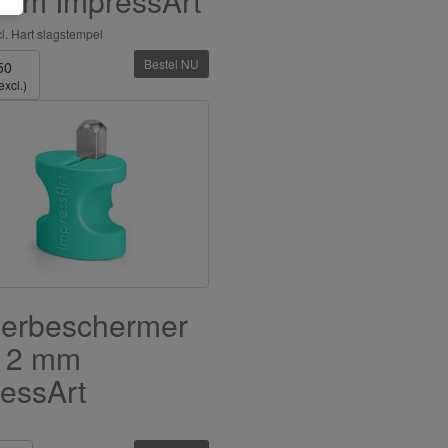
 mm ImpressArt
l. Hart slagstempel
Bestel NU
50
excl.)
gerbeschermer
12 mm
essArt