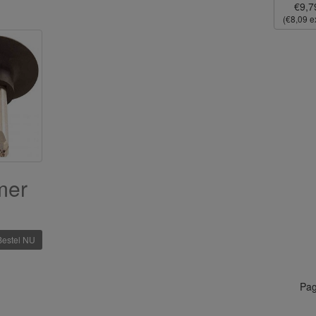
€9,7
(€8,09 ex
mer
Bestel NU
Pag