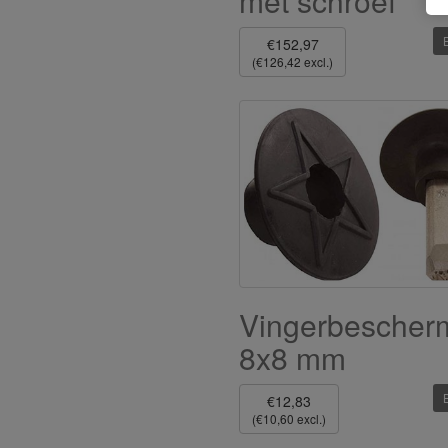
met schroef
€152,97
(€126,42 excl.)
Vingerbescher
8x8 mm
€12,83
(€10,60 excl.)