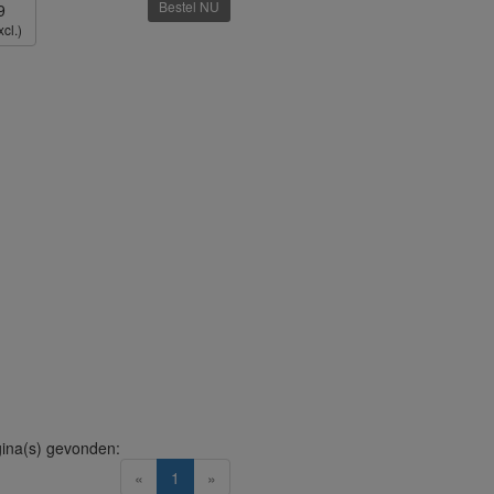
Bestel NU
9
cl.)
ina(s) gevonden:
(current)
«
1
»