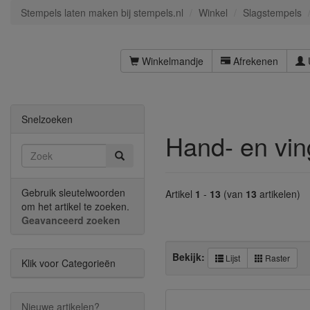
Stempels laten maken bij stempels.nl
Winkel
Slagstempels
Winkelmandje
Afrekenen
Snelzoeken
Hand- en vi
Gebruik sleutelwoorden
Artikel
1
-
13
(van
13
artikelen)
om het artikel te zoeken.
Geavanceerd zoeken
Bekijk:
Lijst
Raster
Klik voor Categorieën
Nieuwe artikelen?