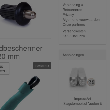
Verzending &
Retourneren
Privacy
Algemene voorwaarden
Onze partners
Verzendkosten
€4,95 incl. btw
dbeschermer
20 mm
Aanbiedingen
Bestel NU
46
excl.)
ImpressArt
Slagstempelset Voeten 6
mm