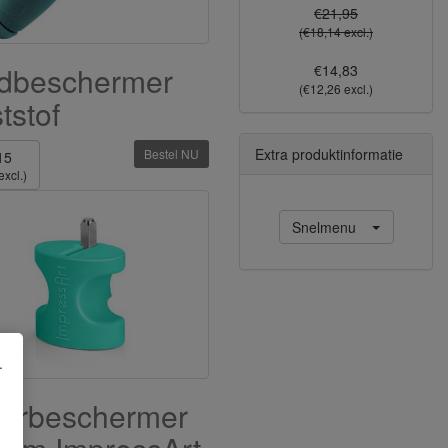
€21,95
(€18,14 excl.)
dbeschermer
€14,83
(€12,26 excl.)
tstof
Extra produktinformatie
Bestel NU
15
excl.)
Snelmenu
.
gerbeschermer