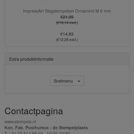
ImpressArt Slagstempelset Ornament M 6 mm
€21,95
(€18,14 excl.)
€14,83
(€12,26 excl.)
Extra produktinformatie
Snelmenu
Contactpagina
www.stempels.nl
Kon. Fab. Posthumus - de Stempelplaats
T. +31 20 614 56 19 - 10:00-12:00