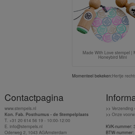
Made With Love stempel | 
Honeybird Mini
Momenteel bekeken:
Hertje rech
Contactpagina
Informa
www.stempels.nl
>>
Verzending 
Kon. Fab. Posthumus - de Stempelplaats
>>
Onze voorw
T. +31 20 614 56 19 - 10:00-12:00
E. info@stempels.nl
KVK-nummer: 
Oderweg 2,
1043 AG
Amsterdam
BTW-nummer: