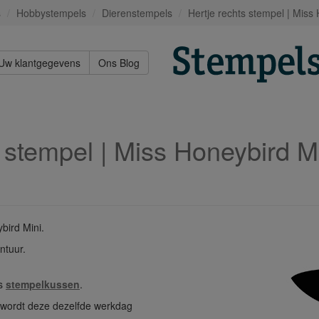
s
Hobbystempels
Dierenstempels
Hertje rechts stempel | Miss
Uw klantgegevens
Ons Blog
s stempel | Miss Honeybird M
bird Mini.
ntuur.
os
stempelkussen
.
n wordt deze dezelfde werkdag