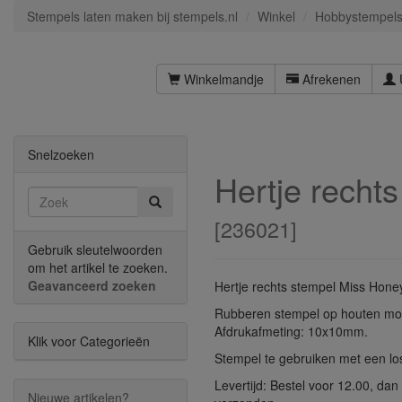
Stempels laten maken bij stempels.nl
Winkel
Hobbystempel
Winkelmandje
Afrekenen
Snelzoeken
Hertje recht
[
236021
]
Gebruik sleutelwoorden
om het artikel te zoeken.
Geavanceerd zoeken
Hertje rechts stempel Miss Honey
Rubberen stempel op houten mo
Afdrukafmeting: 10x10mm.
Klik voor Categorieën
Stempel te gebruiken met een l
Levertijd: Bestel voor 12.00, da
Nieuwe artikelen?