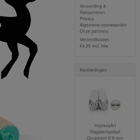
Verzending &
Retourneren
Privacy
Algemene voorwaarden
Onze partners
Verzendkosten
€4,95 incl. btw
Aanbiedingen
ImpressArt
Slagstempelset
Ornament K 6 mm