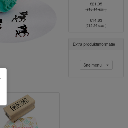
€21,95
(€18,14 excl.)
€14,83
(€12,26 excl.)
Extra produktinformatie
Snelmenu
.