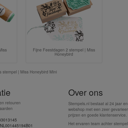
Miss
Fijne Feestdagen 2 stempel | Miss
Honeybird
ts stempel | Miss Honeybird Mini
tie
Over ons
en retouren
Stempels.nl bestaat al 24 jaar en
aarden
webshop met een zeer gevarieer
prijzen en goede klantenservice.
33013145
Het ervaren team achter stempels
 NL001445194B01