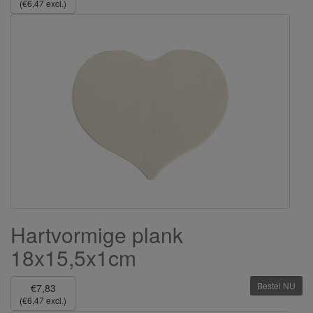
(€6,47 excl.)
Hartvormige plank
18x15,5x1cm
Bestel NU
€7,83
(€6,47 excl.)