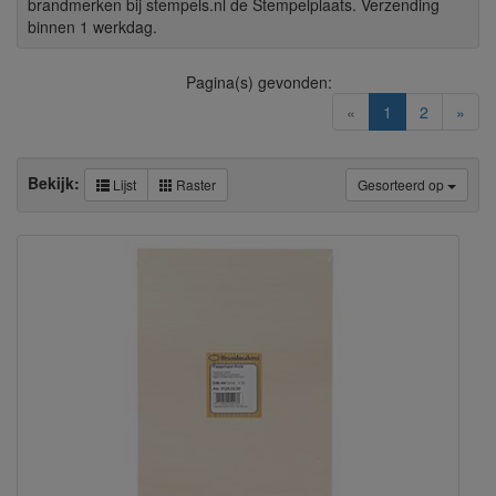
brandmerken bij stempels.nl de Stempelplaats. Verzending
binnen 1 werkdag.
Pagina(s) gevonden:
(current)
«
1
2
»
Bekijk:
Lijst
Raster
Gesorteerd op