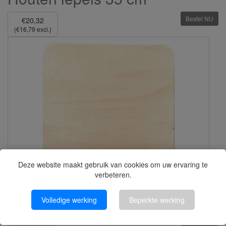
Bestel NU
€20,32
(€16,79 excl.)
Deze website maakt gebruik van cookies om uw ervaring te
verbeteren.
Houten Onderzetters 14x14
Volledige werking
Beperkte werking
cm | 5 stuks