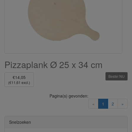
Pizzaplank Ø 25 x 34 cm
Bestel NU
€14,05
(€11,61 excl.)
Pagina(s) gevonden:
(current)
«
1
2
»
Snelzoeken