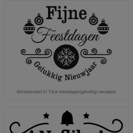
Kerststempel 31 Fijne feestdagen|gelukkig nieuwjaar