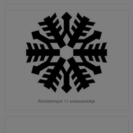
Kerststempel 11 sneeuwvlokje