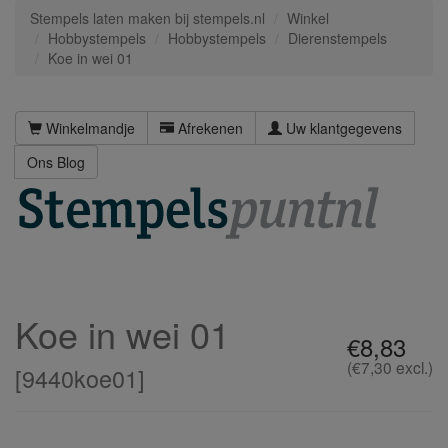
Stempels laten maken bij stempels.nl
Winkel
Hobbystempels
Hobbystempels
Dierenstempels
Koe in wei 01
Winkelmandje
Afrekenen
Uw klantgegevens
Ons Blog
Koe in wei 01
€8,83
(€7,30 excl.)
[
9440koe01
]