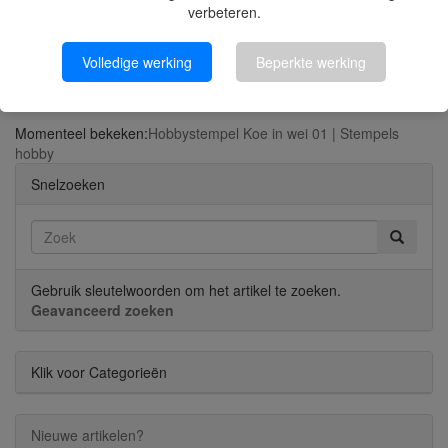
verbeteren.
Volledige werking
Beperkte werking
Sinterklaasstempel 08
Momenteel bekeken:
Hobbystempel Koe in wei 01 | Stempels
hobby
Snelzoeken
Gebruik sleutelwoorden om het artikel te zoeken.
Geavanceerd zoeken
Klik voor Categorieën
Nieuwe artikelen?