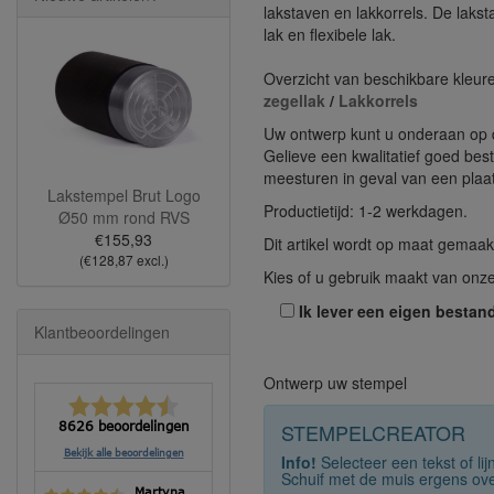
lakstaven en lakkorrels. De lakst
lak en flexibele lak.
Overzicht van beschikbare kleur
zegellak
/
Lakkorrels
Uw ontwerp kunt u onderaan op 
Gelieve een kwalitatief goed best
meesturen in geval van een plaat
Lakstempel Brut Logo
Productietijd: 1-2 werkdagen.
Ø50 mm rond RVS
€155,93
Dit artikel wordt op maat gemaak
(€128,87 excl.)
Kies of u gebruik maakt van onz
Ik lever een eigen bestand
Klantbeoordelingen
Ontwerp uw stempel
STEMPELCREATOR
8626 beoordelingen
Bekijk alle beoordelingen
Info!
Selecteer een tekst of li
Schuif met de muis ergens ove
Martyna