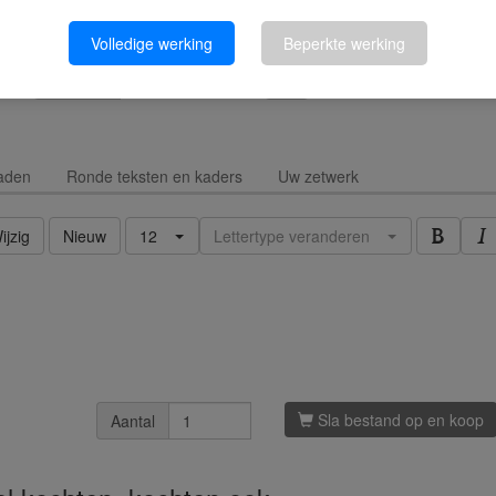
Volledige werking
Beperkte werking
100%
aden
Ronde teksten en kaders
Uw zetwerk
ijzig
Nieuw
12
Lettertype veranderen
Sla bestand op en koop
Aantal