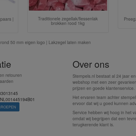
Traditionele zegellak/flessenlak
tpaars |
Preeg
brokken rood 1kg
rond 50 mm eigen logo | Lakzegel laten maken
tie
Over ons
en retouren
Stempels.nl bestaat al 24 jaar en
aarden
webshop met een zeer gevarieer
prijzen en goede klantenservice.
33013145
Het ervaren team achter stempels
 NL001445194B01
ervoor dat wij u goed kunnen adv
RROEPEN
Service hebben wij hoog in het v
omdat wij begrijpen dat een tevr
terugkerende klant is.