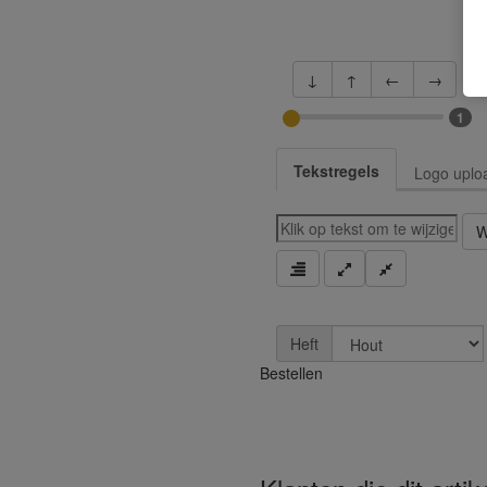
↓
↑
←
→
1
Tekstregels
Logo uplo
W
Heft
Bestellen