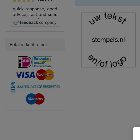
quick response, good
uw tekst
advice, fast and solid
execution!
stempels.nl
Betalen kunt u met:
en/of logo