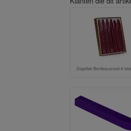
Klanten die dit arti
Zegellak Bordeauxrood 6 lak