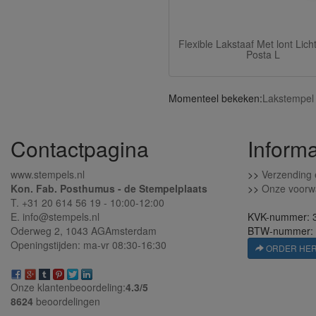
Flexible Lakstaaf Met lont Lich
Posta L
Momenteel bekeken:
Lakstempel 
Contactpagina
Informa
www.stempels.nl
>>
Verzending 
Kon. Fab. Posthumus - de Stempelplaats
>>
Onze voorw
T. +31 20 614 56 19 - 10:00-12:00
E. info@stempels.nl
KVK-nummer: 
Oderweg 2,
1043 AG
Amsterdam
BTW-nummer:
Openingstijden: ma-vr 08:30-16:30
ORDER HE
Onze klantenbeoordeling:
4.3/
5
8624
beoordelingen