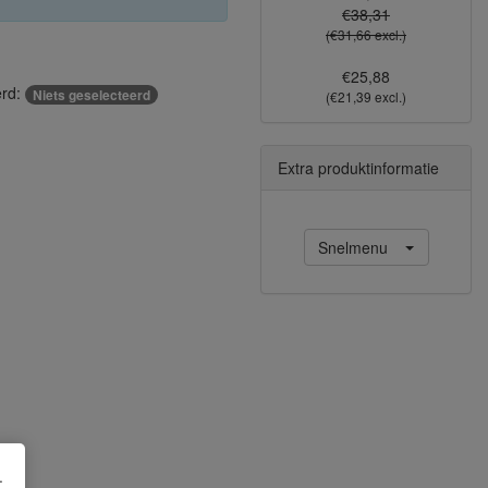
€38,31
(€31,66 excl.)
€25,88
erd:
Niets geselecteerd
(€21,39 excl.)
Extra produktinformatie
Snelmenu
.