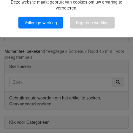
Deze website maakt gebruik van cookies om uw ervaring te
verbeteren.
Volledige werking
Beperkte werking
Preegtang met logo Ø 40 mm Trodat Ideal ZWART
Momenteel bekeken:
Preegzegels Bordeaux Rood 45 mm - voor
preegstempels
Snelzoeken
Gebruik sleutelwoorden om het artikel te zoeken.
Geavanceerd zoeken
Klik voor Categorieën