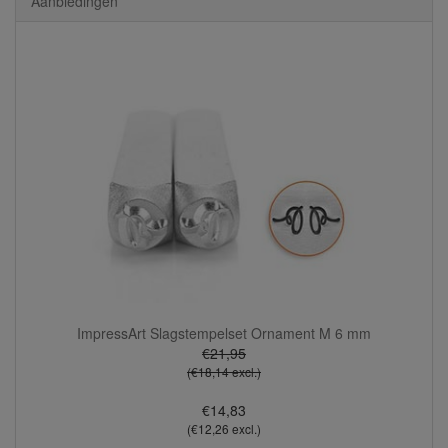
Aanbiedingen
ImpressArt Slagstempelset Ornament M 6 mm
€21,95
(€18,14 excl.)
€14,83
(€12,26 excl.)