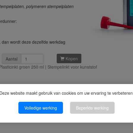
tempelplaten, polymeren stempelplaten
erdunner:
0, dan wordt deze dezelfde werkdag
Kopen
Aantal
lasticinkt groen 250 ml | Stempelinkt voor kunststof
Deze website maakt gebruik van cookies om uw ervaring te verbeteren
Volledige werking
Beperkte werking