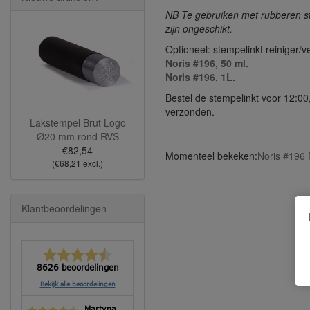
NB Te gebruiken met rubberen s
zijn ongeschikt.
Optioneel: stempelinkt reiniger/v
Noris #196, 50 ml.
Noris #196, 1L.
Bestel de stempelinkt voor 12:0
verzonden.
Lakstempel Brut Logo
Ø20 mm rond RVS
€82,54
Momenteel bekeken:
Noris #196 P
(€68,21 excl.)
Klantbeoordelingen
8626 beoordelingen
Bekijk alle beoordelingen
Martyna