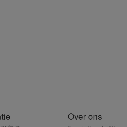
tie
Over ons
en retouren