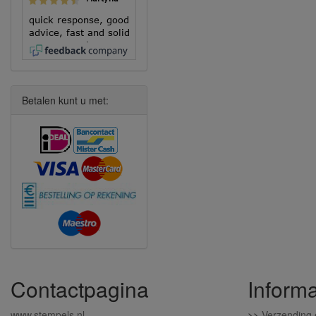
quick response, good
advice, fast and solid
execution!
Betalen kunt u met:
Contactpagina
Informa
www.stempels.nl
>>
Verzending 